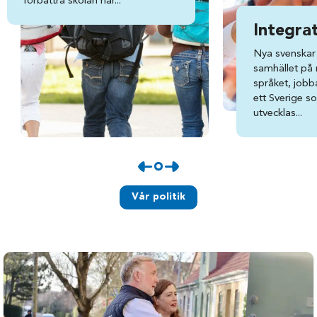
förbättra skolan här...
Integra
Nya svenskar 
samhället på ri
språket, jobba
ett Sverige s
utvecklas...
Vår politik