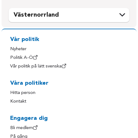
Västernorrland
Härnösand
Timrå
Kramfors
Ånge
Vår politik
Sollefteå
Örnsköldsvik
Nyheter
Sundsvall
Politik A-Ö
Vår politik på lätt svenska
Våra politiker
Hitta person
Kontakt
Engagera dig
Bli medlem
På gång