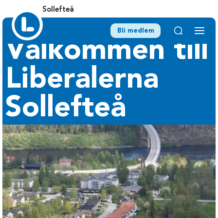
Sollefteå
Bli medlem
Välkommen till
Liberalerna
Sollefteå