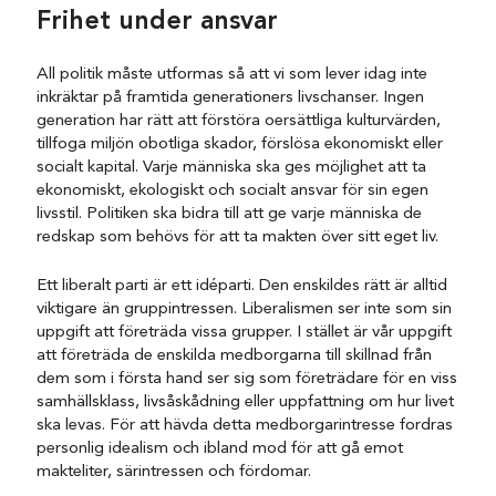
Frihet under ansvar
All politik måste utformas så att vi som lever idag inte
inkräktar på framtida generationers livschanser. Ingen
generation har rätt att förstöra oersättliga kulturvärden,
tillfoga miljön obotliga skador, förslösa ekonomiskt eller
socialt kapital. Varje människa ska ges möjlighet att ta
ekonomiskt, ekologiskt och socialt ansvar för sin egen
livsstil. Politiken ska bidra till att ge varje människa de
redskap som behövs för att ta makten över sitt eget liv.
Ett liberalt parti är ett idéparti. Den enskildes rätt är alltid
viktigare än gruppintressen. Liberalismen ser inte som sin
uppgift att företräda vissa grupper. I stället är vår uppgift
att företräda de enskilda medborgarna till skillnad från
dem som i första hand ser sig som företrädare för en viss
samhällsklass, livsåskådning eller uppfattning om hur livet
ska levas. För att hävda detta medborgarintresse fordras
personlig idealism och ibland mod för att gå emot
makteliter, särintressen och fördomar.